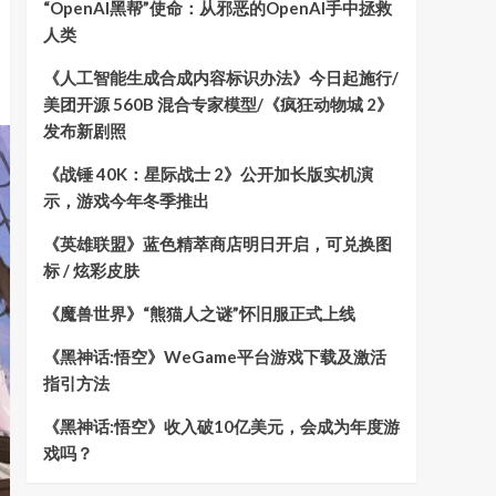
“OpenAI黑帮”使命：从邪恶的OpenAI手中拯救
人类
《人工智能生成合成内容标识办法》今日起施行/
美团开源 560B 混合专家模型/《疯狂动物城 2》
发布新剧照
《战锤 40K：星际战士 2》公开加长版实机演
示，游戏今年冬季推出
《英雄联盟》蓝色精萃商店明日开启，可兑换图
标 / 炫彩皮肤
《魔兽世界》“熊猫人之谜”怀旧服正式上线
《黑神话:悟空》WeGame平台游戏下载及激活
指引方法
《黑神话:悟空》收入破10亿美元，会成为年度游
戏吗？