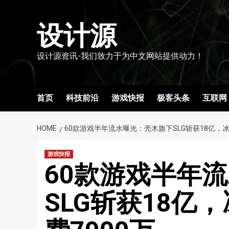
Skip
to
设计源
content
设计源资讯-我们致力于为中文网站提供动力！
首页
科技前沿
游戏快报
极客头条
互联网
HOME
60款游戏半年流水曝光：壳木旗下SLG斩获18亿，冰
游戏快报
60款游戏半年
SLG斩获18亿