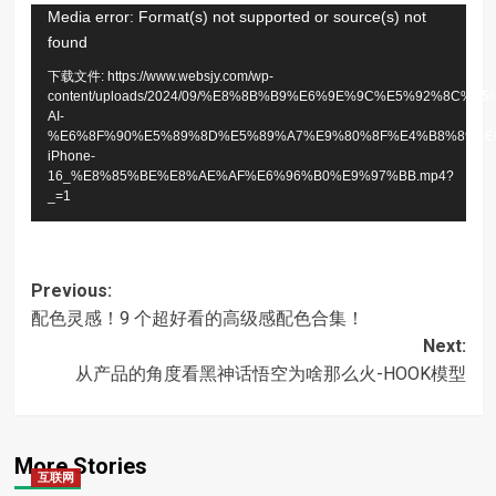
视
Media error: Format(s) not supported or source(s) not
found
频
播
下载文件: https://www.websjy.com/wp-
content/uploads/2024/09/%E8%8B%B9%E6%9E%9C%E5%92%
放
AI-
%E6%8F%90%E5%89%8D%E5%89%A7%E9%80%8F%E4%B8%89%E
器
iPhone-
16_%E8%85%BE%E8%AE%AF%E6%96%B0%E9%97%BB.mp4?
_=1
Post
Previous:
配色灵感！9 个超好看的高级感配色合集！
navigation
Next:
从产品的角度看黑神话悟空为啥那么火-HOOK模型
More Stories
互联网