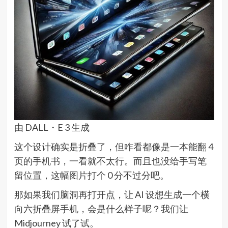
由 DALL・E 3 生成
这个设计确实是折叠了，但咋看都像是一本能翻 4
页的手机书，一看就不太行。而且也没给手写笔
留位置，这幅图片打个 0 分不过分吧。
那如果我们脑洞再打开点，让 AI 设想生成一个横
向六折叠屏手机，会是什么样子呢？我们让
Midjourney 试了试。