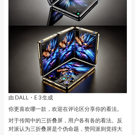
由 DALL・E 3 生成
你更喜欢哪一款，欢迎在评论区分享你的看法。
对于传闻中的三折叠屏，用户各有各的看法。反
对派认为三折叠屏是个伪命题，赞同派则觉得大